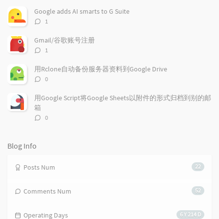
r
c
a
数：
Google adds AI smarts to G Suite
a
o
r
评
1
r
m
t
论
t
m
i
数：
Gmail/谷歌账号注册
i
e
c
评
1
c
n
l
论
l
数：
t
e
用Rclone自动备份服务器资料到Google Drive
e
s
s
评
0
s
论
数：
用Google Script将Google Sheets以附件的形式归档到别的邮
箱
评
0
论
数：
Blog Info
Posts Num
22
Comments Num
52
Operating Days
6 Y 214 D