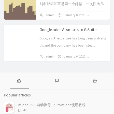
别名邮箱甚至是同一个邮箱，一次性撸几
百几千福利的？然后点邮件点都手软~之前
admin
January 8, 2020
No comments
尝试注册Fort Scott Communi...
Google adds AI smarts to G Suite
Google’s AI expertise has long been a streng
th, and the company has been stea...
admin
January 6, 2020
1 comments
P
L
R
o
a
a
Popular articles
p
t
n
u
e
d
Rclone 750G自动换号– AutoRclone使用教程
l
s
o
评
47
a
t
m
论