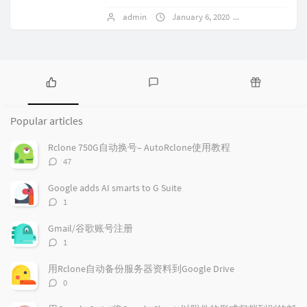
admin
January 6, 2020
1 comments
P
L
R
o
a
a
Popular articles
p
t
n
u
e
d
Rclone 750G自动换号– AutoRclone使用教程
l
s
o
评
47
a
t
m
论
r
c
a
数：
Google adds AI smarts to G Suite
a
o
r
评
1
r
m
t
论
t
m
i
数：
Gmail/谷歌账号注册
i
e
c
评
1
c
n
l
论
l
数：
t
e
用Rclone自动备份服务器资料到Google Drive
e
s
s
评
0
s
论
数：