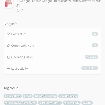
用Google Script将Google Sheets以附件的形式归档到别的邮
箱
评
0
论
数：
Blog Info
Posts Num
22
Comments Num
52
Operating Days
6 Y 217 D
Last activity
5 Years Ago
Tag cloud
Google Drive
Gmail
G Suite Education
Google Sheets
G Suite legacy free edition
G Suite Nonprofit
G Suite Basic
Rclone