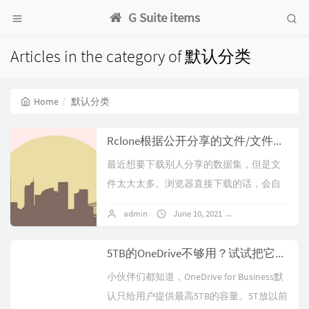
G Suite items
Articles in the category of 默认分类
Home
默认分类
Rclone根据公开分享的文件/文件夹ID快速复制
最近想要下载别人分享的数据集，但是文
件太大太多。浏览器直接下载的话，会自
动打包下载。打包过程太漫长，同时如果
admin
June 10, 2021
No comments
网络不稳定，还会前功尽弃。所以试了下R
clon...
5TB的OneDrive不够用？试试把它扩展到25TB
小伙伴们都知道，OneDrive for Business默
认只给用户提供最高5TB的容量。5T放以前