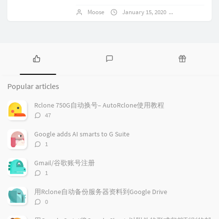
还行，可这啥年代了，实在难以满足人民
Moose
January 15, 2020
No comment
日益增长的精神文...
P
L
R
o
a
a
Popular articles
p
t
n
u
e
d
Rclone 750G自动换号– AutoRclone使用教程
l
s
o
评
47
a
t
m
论
r
c
a
数：
Google adds AI smarts to G Suite
a
o
r
评
1
r
m
t
论
t
m
i
数：
Gmail/谷歌账号注册
i
e
c
评
1
c
n
l
论
l
数：
t
e
用Rclone自动备份服务器资料到Google Drive
e
s
s
评
0
s
论
数：