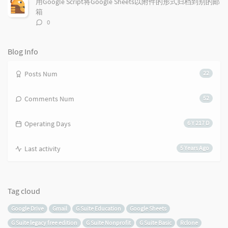
用Google Script将Google Sheets以附件的形式归档到别的邮
箱
评
0
论
数：
Blog Info
Posts Num
22
Comments Num
52
Operating Days
6 Y 217 D
Last activity
5 Years Ago
Tag cloud
Google Drive
Gmail
G Suite Education
Google Sheets
G Suite legacy free edition
G Suite Nonprofit
G Suite Basic
Rclone