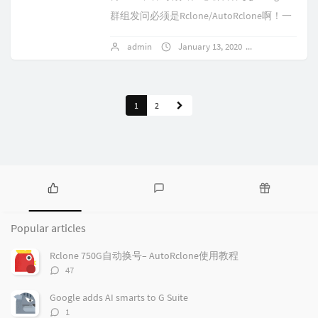
群组发问必须是Rclone/AutoRclone啊！一
直不想写关于AutoRclone的（中文）教
admin
January 13, 2020
47 comments
程，因为...
1
2
P
L
R
o
a
a
Popular articles
p
t
n
u
e
d
Rclone 750G自动换号– AutoRclone使用教程
l
s
o
评
47
a
t
m
论
r
c
a
数：
Google adds AI smarts to G Suite
a
o
r
评
1