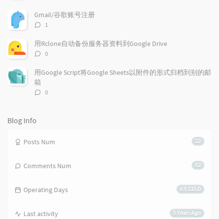
r
m
t
论
t
m
i
数：
Gmail/谷歌账号注册
i
e
c
评
1
c
n
l
论
l
数：
t
e
用Rclone自动备份服务器资料到Google Drive
e
s
s
评
0
s
论
数：
用Google Script将Google Sheets以附件的形式归档到别的邮
箱
评
0
论
数：
Blog Info
Posts Num
22
Comments Num
52
Operating Days
6 Y 215 D
Last activity
5 Years Ago