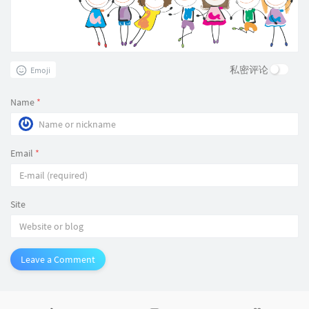
私密评论
Emoji
Name
*
Email
*
Site
Leave a Comment