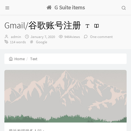
G Suite items
Gmail/谷歌账号注册
Author：
发
admin
January 7, 2020
9464views
One comment
布
Categories：
114 words
Google
时
间：
Home
Text