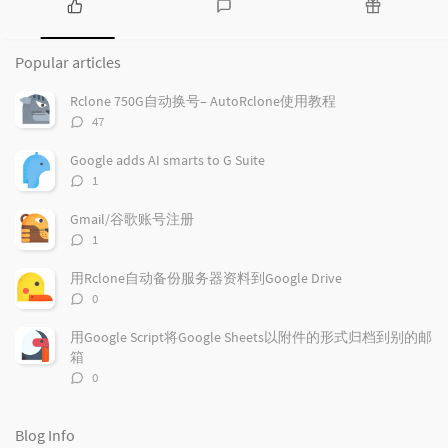
P
L
R
o
a
a
Popular articles
p
t
n
u
e
d
Rclone 750G自动换号– AutoRclone使用教程
l
s
o
评
47
a
t
m
论
r
c
a
数：
Google adds AI smarts to G Suite
a
o
r
评
1
r
m
t
论
t
m
i
数：
Gmail/谷歌账号注册
i
e
c
评
1
c
n
l
论
l
数：
t
e
用Rclone自动备份服务器资料到Google Drive
e
s
s
评
0
s
论
数：
用Google Script将Google Sheets以附件的形式归档到别的邮
箱
评
0
论
数：
Blog Info