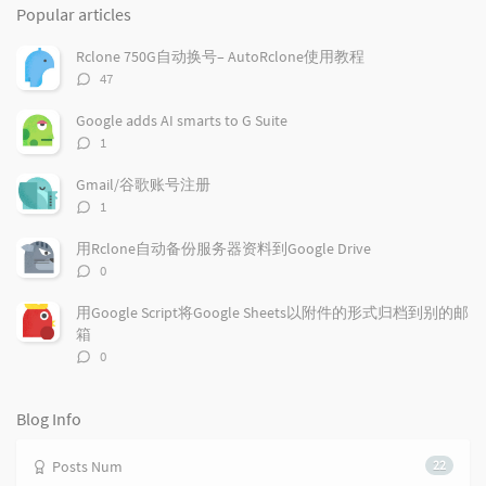
o
a
a
Popular articles
p
t
n
u
e
d
Rclone 750G自动换号– AutoRclone使用教程
l
s
o
评
47
a
t
m
论
r
c
a
数：
Google adds AI smarts to G Suite
a
o
r
评
1
r
m
t
论
t
m
i
数：
Gmail/谷歌账号注册
i
e
c
评
1
c
n
l
论
l
数：
t
e
用Rclone自动备份服务器资料到Google Drive
e
s
s
评
0
s
论
数：
用Google Script将Google Sheets以附件的形式归档到别的邮
箱
评
0
论
数：
Blog Info
Posts Num
22