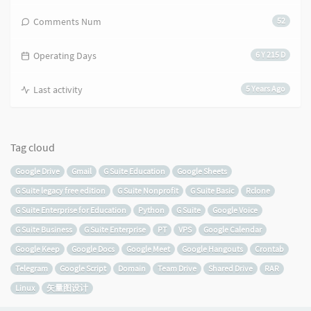
Comments Num
52
Operating Days
6 Y 215 D
Last activity
5 Years Ago
Tag cloud
Google Drive
Gmail
G Suite Education
Google Sheets
G Suite legacy free edition
G Suite Nonprofit
G Suite Basic
Rclone
G Suite Enterprise for Education
Python
G Suite
Google Voice
G Suite Business
G Suite Enterprise
PT
VPS
Google Calendar
Google Keep
Google Docs
Google Meet
Google Hangouts
Crontab
Telegram
Google Script
Domain
Team Drive
Shared Drive
RAR
Linux
矢量图设计