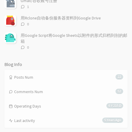
Gmail/谷歌账号注册
i
e
c
评
1
c
n
l
论
l
数：
t
e
用Rclone自动备份服务器资料到Google Drive
e
s
s
评
0
s
论
数：
用Google Script将Google Sheets以附件的形式归档到别的邮
箱
评
0
论
数：
Blog Info
Posts Num
22
Comments Num
52
Operating Days
6 Y 215 D
Last activity
5 Years Ago