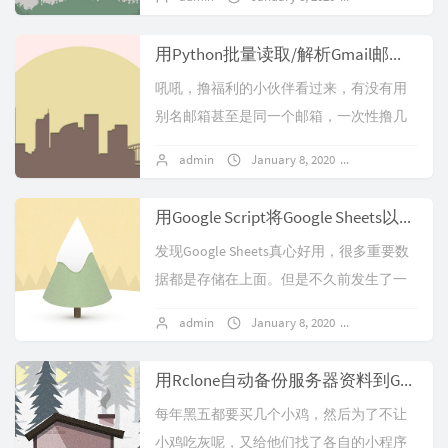
用Python批量读取/解析Gmail邮件内容
吼吼，撸福利的小伙伴看过来，有没有用
别名邮箱甚至是同一个邮箱，一次性撸几
百几千福利的？然后点邮件点都手软~之前
admin
January 8, 2020
No comments
尝试注册Fort Scott Communi...
用Google Script将Google Sheets以附件的形式归档到别的邮箱
发现Google Sheets真心好用，很多重要数
据都是存储在上面。但是不久前发生了一
次让人抓狂的事，一个Google账号被举报
admin
January 8, 2020
No comments
直接封了！虽然其自带版本控...
用Rclone自动备份服务器资料到Google Drive
每年黑五都要买几个小鸡，然后为了不让
小鸡吃灰呢，又给他们找了各自的小程序