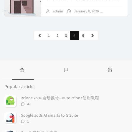
让他们跑起来，什么探针啊，Telegram机
admin
January 8, 2020
No comments
器人啊。然后的然后带来的直接问题是这
些...
1
2
3
4
5
P
L
R
o
a
a
Popular articles
p
t
n
u
e
d
Rclone 750G自动换号– AutoRclone使用教程
l
s
o
评
47
a
t
m
论
r
c
a
数：
Google adds AI smarts to G Suite
a
o
r
评
1
r
m
t
论
t
m
i
数：