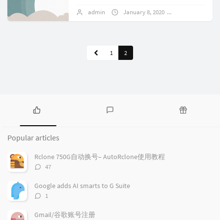
让他们跑起来，什么探针啊，Telegram机
admin
January 8, 2020
No comments
器人啊。然后的然后带来的直接问题是这
些...
1
2
P
L
R
o
a
a
Popular articles
p
t
n
u
e
d
Rclone 750G自动换号– AutoRclone使用教程
l
s
o
评
47
a
t
m
论
r
c
a
数：
Google adds AI smarts to G Suite
a
o
r
评
1
r
m
t
论
t
m
i
数：
Gmail/谷歌账号注册