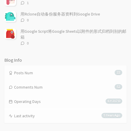
i
e
c
评
1
c
n
l
论
l
数：
t
e
用Rclone自动备份服务器资料到Google Drive
e
s
s
评
0
s
论
数：
用Google Script将Google Sheets以附件的形式归档到别的邮
箱
评
0
论
数：
Blog Info
Posts Num
22
Comments Num
52
Operating Days
6 Y 217 D
Last activity
5 Years Ago